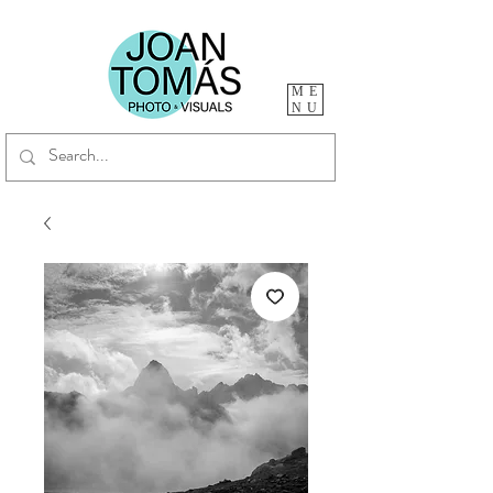
ME
NU