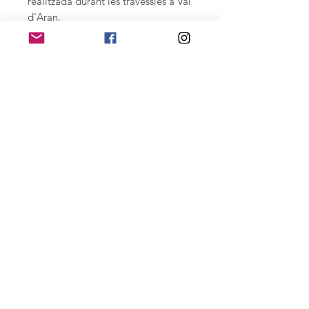
realitzada durant les travessies a Val
d'Aran.
Estany de Saboredo.
Còpia fotogràfica en paper
Hahnemühle Photo Rag Baryta 315
gr. imprès amb tites ultachrome
d'alta durabilitat. 33 X 48 cm. Sèrie
numerada de 15 còpies, signades.
Per a edicions especials gran format
contacteu joan@joantomas.net
Home
© Joan Tomas de totes les imatges