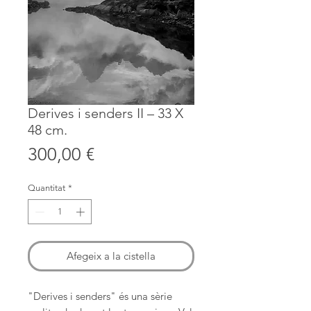
Derives i senders II – 33 X
48 cm.
Price
300,00 €
Quantitat
*
Afegeix a la cistella
"Derives i senders" és una sèrie