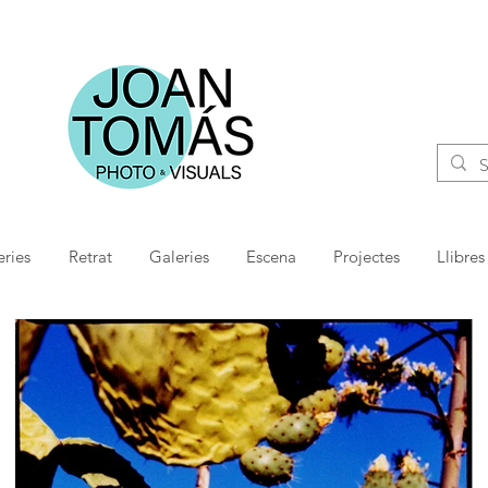
ries
Retrat
Galeries
Escena
Projectes
Llibres