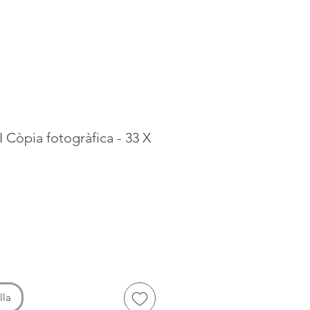
I Còpia fotogràfica - 33 X
ce
lla