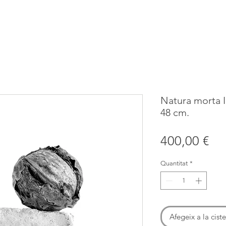
Natura morta I
48 cm.
Pri
400,00 €
Quantitat
*
Afegeix a la ciste