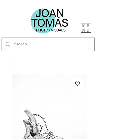
ME
NU