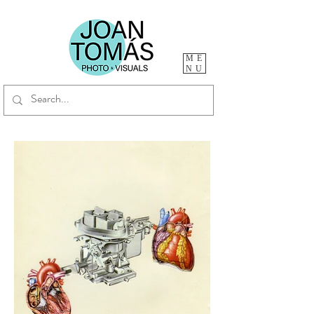
ME
NU