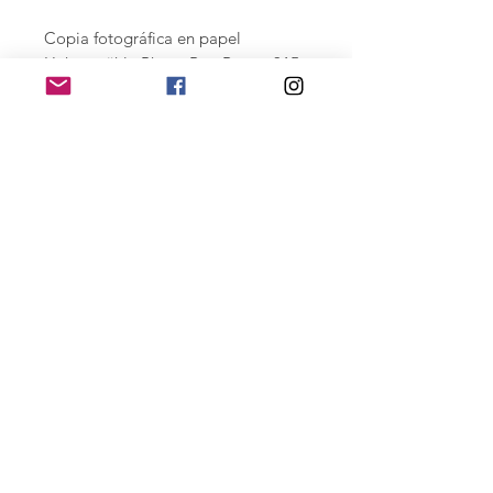
Copia fotográfica en papel
Hahnemühle Photo Rag Baryta 315
gr. impreso con titas ultachrome de
alta durabilidad. - 33 X 48 cm. cm.
Serie numerada de 15 copias,
firmadas.
Para ediciones especiales gran
formato contactar
joan@joantomas.net
Home