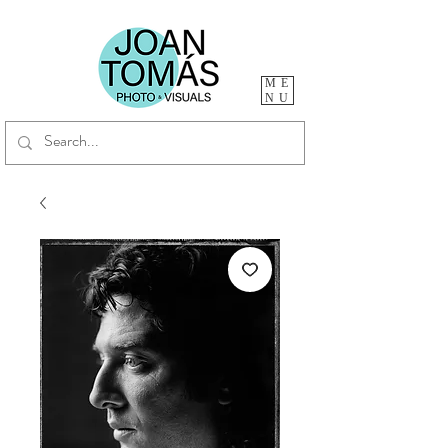
ME
NU