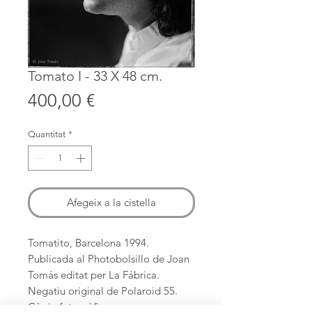
Tomato I - 33 X 48 cm.
Price
400,00 €
Quantitat
*
Afegeix a la cistella
Tomatito, Barcelona 1994.
Publicada al Photobolsillo de Joan
Tomás editat per La Fábrica.
Negatiu original de Polaroid 55.
Còpia fotogràfica en paper