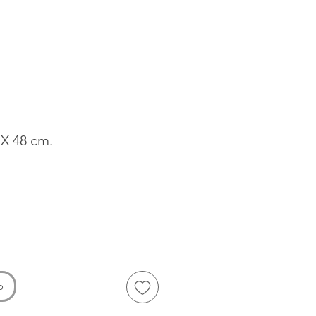
 X 48 cm.
ecio
o