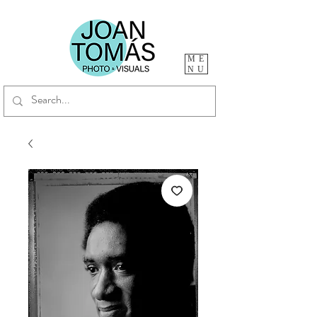
ME
NU