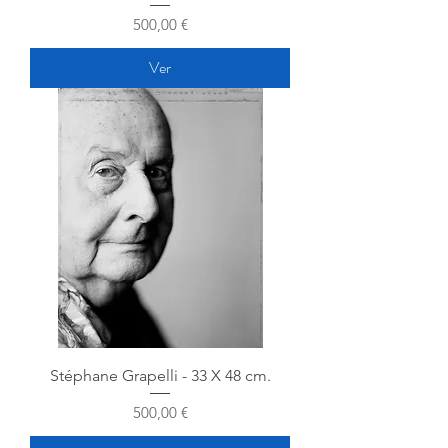
Precio
500,00 €
Ver
Stéphane Grapelli - 33 X 48 cm.
Precio
500,00 €