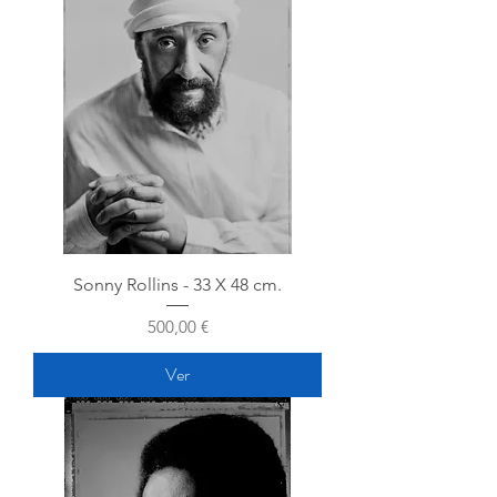
Sonny Rollins - 33 X 48 cm.
Precio
500,00 €
Ver