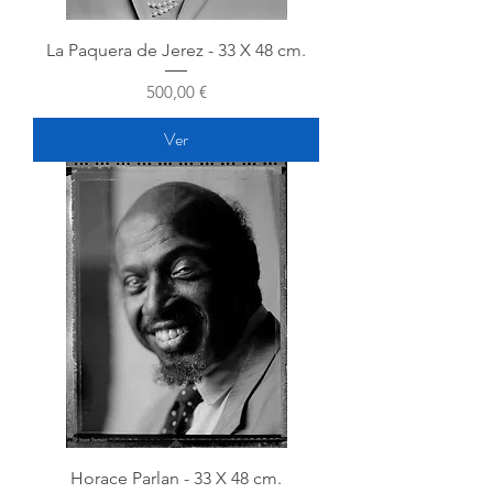
La Paquera de Jerez - 33 X 48 cm.
Precio
500,00 €
Ver
Horace Parlan - 33 X 48 cm.