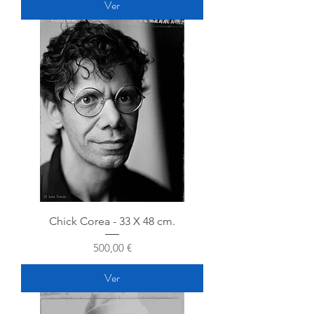
Ver
Chick Corea - 33 X 48 cm.
Precio
500,00 €
Ver