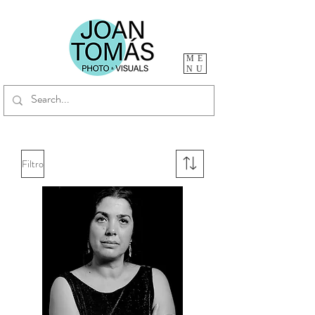
ME
NU
Filtro