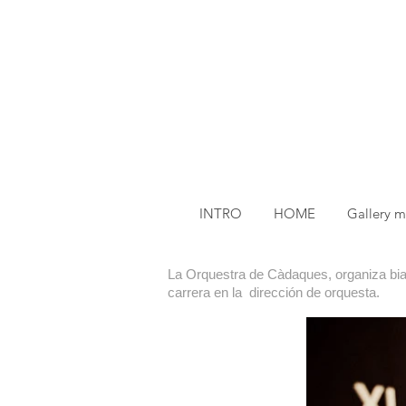
INTRO
HOME
Gallery 
La Orquestra de Càdaques, organiza bian
carrera en la dirección de orquesta.