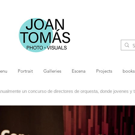
menu
Portrait
Galleries
Escena
Projects
books
ualmente un concurso de directores de orquesta, donde jovenes y ta