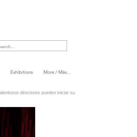
Exhibitions
More / Más...
lentosos directores pueden iniciar su